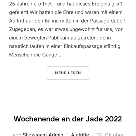
25 Jahren eröffnet – und hat dieses Ereignis groß
gefeiert! Wir hatten die Ehre und waren mit einem
Auftritt auf den Bühne mitten in der Passage dabei!
Zugegeben, es war etwas ungewohnt für uns, vor
einem bewegten Publikum aufzutreten, denn
natürlich laufen in einer Einkaufspassage ständig
Menschen die Gänge …
ÜBER „25 JAHRE NORDSEEPASSA
MEHR
LESEN
Wochenende an der Jade 2022
Veröffentlicht
von
Showteam-Admin
Auftritte
31. Oktober