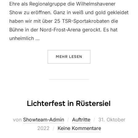
Ehre als Regionalgruppe die Wilhelmshavener
Show zu eröffnen. Ganz in weiß und gold gekleidet
haben wir mit über 25 TSR-Sportakrobaten die
Bühne in der Nord-Frost-Arena gerockt. Es hat
unheimlich …
ÜBER „FEUERWERK DER TURNKU
MEHR
LESEN
Lichterfest in Rüstersiel
Veröffentlicht
von
Showteam-Admin
Auftritte
31. Oktober
am
2022
Keine Kommentare