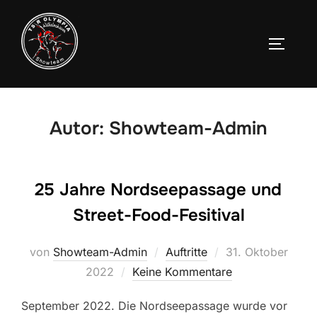
Zum
Inhalt
SEITEN
springen
Autor:
Showteam-Admin
25 Jahre Nordseepassage und
Street-Food-Fesitival
Veröffentlicht
von
Showteam-Admin
Auftritte
31. Oktober
am
2022
Keine Kommentare
September 2022. Die Nordseepassage wurde vor