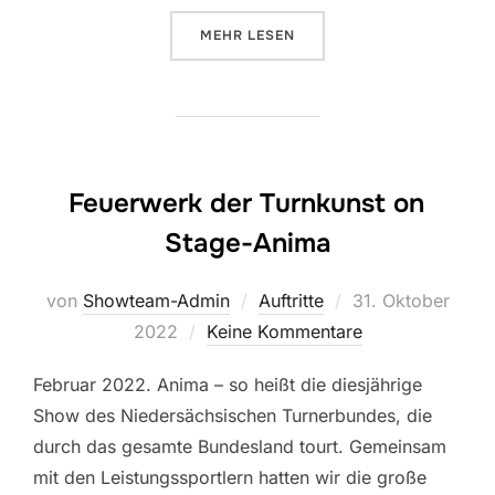
ÜBER „JUBILÄUM DES FÖRDERVE
MEHR
LESEN
Feuerwerk der Turnkunst on
Stage-Anima
Veröffentlicht
von
Showteam-Admin
Auftritte
31. Oktober
am
2022
Keine Kommentare
Februar 2022. Anima – so heißt die diesjährige
Show des Niedersächsischen Turnerbundes, die
durch das gesamte Bundesland tourt. Gemeinsam
mit den Leistungssportlern hatten wir die große